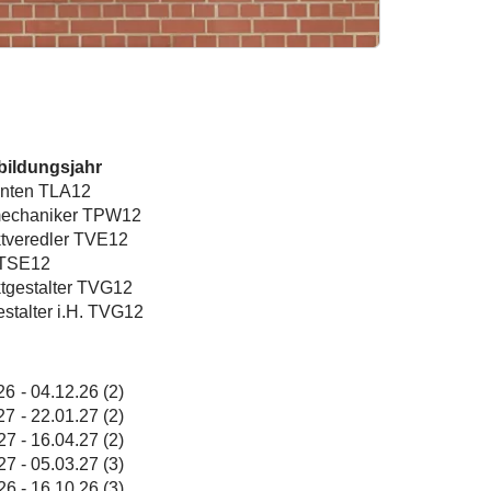
bildungsjahr
anten TLA12
mechaniker TPW12
tveredler TVE12
 TSE12
tgestalter TVG12
estalter i.H. TVG12
26
-
04.12.26
(2)
27
-
22.01.27
(2)
27
-
16.04.27
(2)
27
-
05.03.27
(3)
26
-
16.10.26
(3)