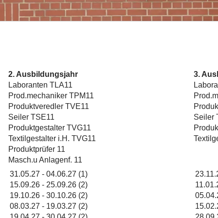
2. Ausbildungsjahr
3. Aus
Laboranten TLA11
Labor
Prod.mechaniker TPM11
Prod.
Produktveredler TVE11
Produk
Seiler TSE11
Seiler
Produktgestalter TVG11
Produk
Textilgestalter i.H. TVG11
Textilg
Produktprüfer 11
Masch.u Anlagenf. 11
31.05.27
-
04.06.27
(1)
23.11.
15.09.26
-
25.09.26
(2)
11.01.
19.10.26
-
30.10.26
(2)
05.04.
08.03.27
-
19.03.27
(2)
15.02.
19.04.27
-
30.04.27
(2)
28.09.