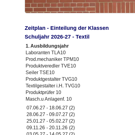
Zeitplan - Einteilung der Klassen
Schuljahr 2026-27 - Textil
1. Ausbildungsjahr
Laboranten TLA10
Prod.mechaniker TPM10
Produktveredler TVE10
Seiler TSE10
Produktgestalter TVG10
Textilgestalter i.H. TVG10
Produktprüfer 10
Masch.u Anlagenf. 10
07.06.27
-
18.06.27
(2)
28.06.27
-
09.07.27
(2)
25.01.27
-
05.02.27
(2)
09.11.26
-
20.11.26
(2)
03.05.27
-
14.05.27
(2)