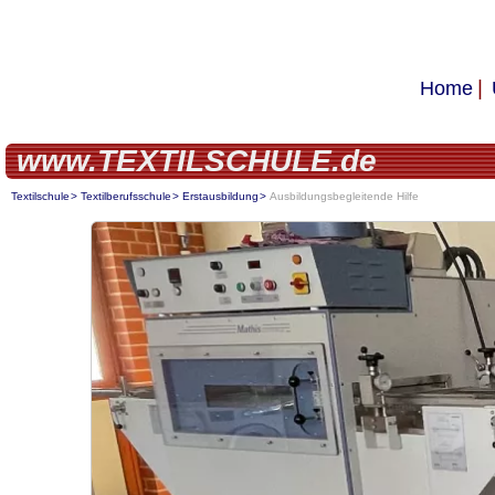
Home
www.TEXTILSCHULE.de
Textilschule
Textilberufsschule
Erstausbildung
Ausbildungsbegleitende Hilfe