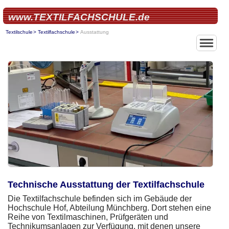
www.TEXTILFACHSCHULE.de
Textilschule
Textilfachschule
Ausstattung
Home
Über uns
Textilberufs
Textilfachsc
Modeschule
Technische Ausstattung der Textilfachschule
Die Textilfachschule befinden sich im Gebäude der
Hochschule Hof, Abteilung Münchberg. Dort stehen eine
Reihe von Textilmaschinen, Prüfgeräten und
Technikumsanlagen zur Verfügung, mit denen unsere