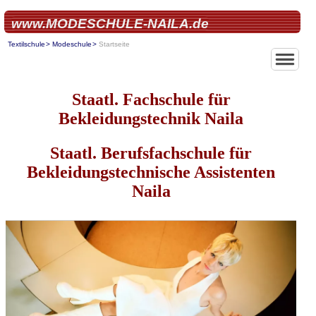
www.MODESCHULE-NAILA.de
Textilschule
Modeschule
Startseite
Home
Über uns
Staatl. Fachschule für
Bekleidungstechnik Naila
Textilberufs
Staatl. Berufsfachschule für
Textilfachsc
Bekleidungstechnische Assistenten
Naila
Modeschule