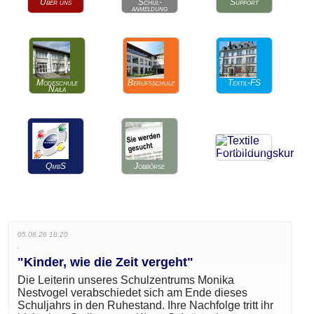
Über uns
Schul-
Support
anmeldung
Modeschule
Berufsschule
Textil-FS
Naila
Schulberatung
QmbS
Jobbörse
05.08.26 18:20
"Kinder, wie die Zeit vergeht"
Die Leiterin unseres Schulzentrums Monika
Nestvogel verabschiedet sich am Ende dieses
Schuljahrs in den Ruhestand. Ihre Nachfolge tritt ihr