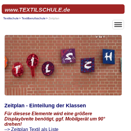
www.TEXTILSCHULE.de
Textilschule
Textilberufsschule
Zeitplan
Home
Über uns
Textilberufs
Textilfachsc
Modeschule
Zeitplan - Einteilung der Klassen
Für diesese Elemente wird eine größere
Displaybreite benötigt, ggf. Mobilgerät um 90°
drehen!
--> Zeitplan Textil als Liste