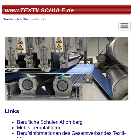
www.TEXTILSCHULE.de
Textilschule
Über uns
Links
Home
Über uns
Textilberufs
Textilfachsc
Modeschule
Links
Berufliche Schulen Ahornberg
Mebis Lernplattform
Berufsinformationen des Gesamtverbandes Textil-