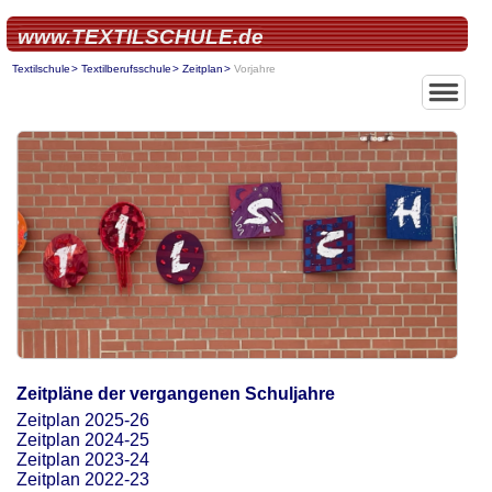
www.TEXTILSCHULE.de
Textilschule
Textilberufsschule
Zeitplan
Vorjahre
Home
Über uns
Textilberufs
Textilfachsc
Modeschule
Zeitpläne der vergangenen Schuljahre
Zeitplan 2025-26
Zeitplan 2024-25
Zeitplan 2023-24
Zeitplan 2022-23