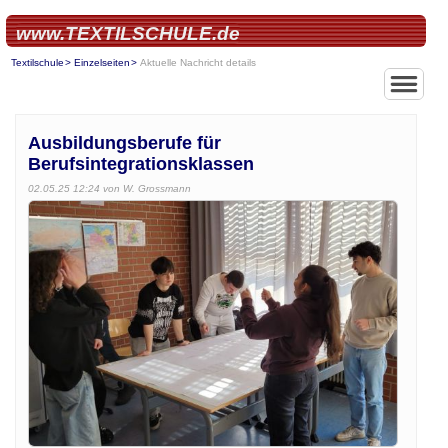
www.TEXTILSCHULE.de
Textilschule
Einzelseiten
Aktuelle Nachricht details
Ausbildungsberufe für
Berufsintegrationsklassen
02.05.25 12:24
von W. Grossmann