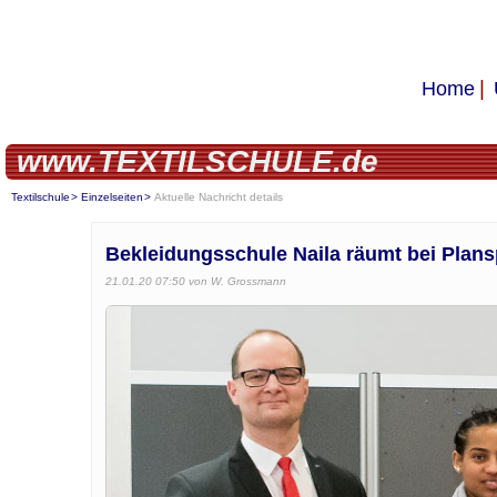
Home
www.TEXTILSCHULE.de
Textilschule
Einzelseiten
Aktuelle Nachricht details
Bekleidungsschule Naila räumt bei Plans
21.01.20 07:50
von W. Grossmann