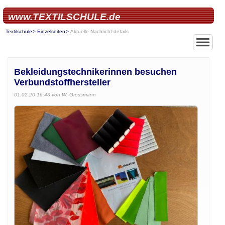
www.TEXTILSCHULE.de
Textilschule
Einzelseiten
Aktuelle Nachricht details
Bekleidungstechnikerinnen besuchen
Verbundstoffhersteller
01.02.20 16:43
von W. Grossmann