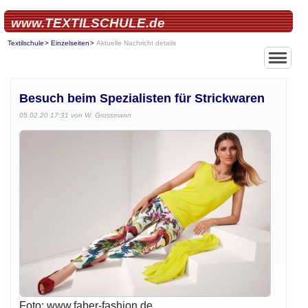
www.TEXTILSCHULE.de
Textilschule
Einzelseiten
Aktuelle Nachricht details
Besuch beim Spezialisten für Strickwaren
05.02.20 17:31
von W. Grossmann
Foto: www.faber-fashion.de