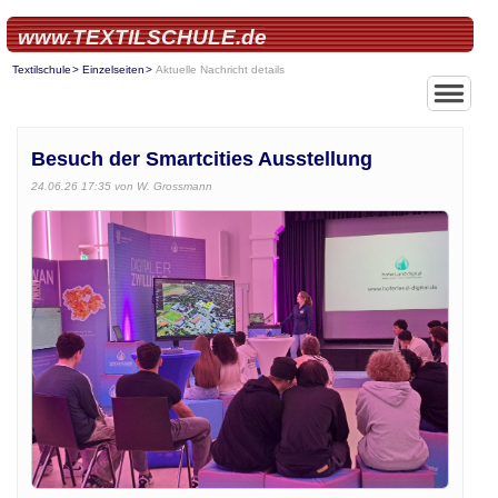
www.TEXTILSCHULE.de
Textilschule
Einzelseiten
Aktuelle Nachricht details
Besuch der Smartcities Ausstellung
24.06.26 17:35
von W. Grossmann