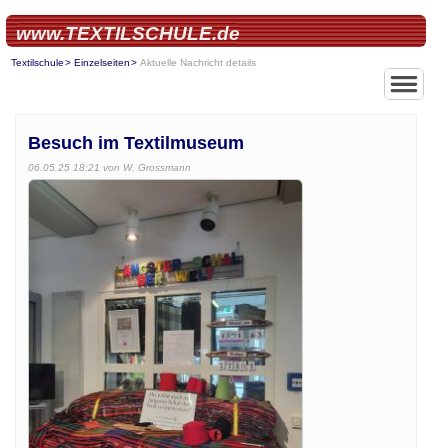
www.TEXTILSCHULE.de
Textilschule
Einzelseiten
Aktuelle Nachricht details
Besuch im Textilmuseum
06.05.25 18:21
von W. Grossmann