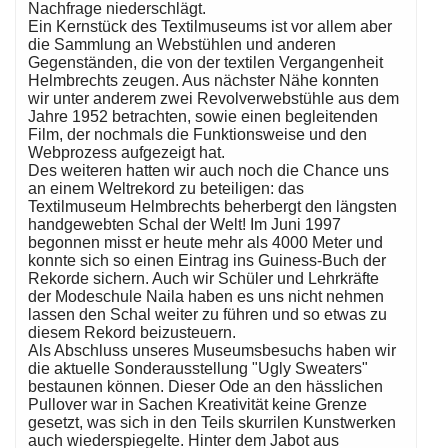
Nachfrage niederschlägt.
Ein Kernstück des Textilmuseums ist vor allem aber
die Sammlung an Webstühlen und anderen
Gegenständen, die von der textilen Vergangenheit
Helmbrechts zeugen. Aus nächster Nähe konnten
wir unter anderem zwei Revolverwebstühle aus dem
Jahre 1952 betrachten, sowie einen begleitenden
Film, der nochmals die Funktionsweise und den
Webprozess aufgezeigt hat.
Des weiteren hatten wir auch noch die Chance uns
an einem Weltrekord zu beteiligen: das
Textilmuseum Helmbrechts beherbergt den längsten
handgewebten Schal der Welt! Im Juni 1997
begonnen misst er heute mehr als 4000 Meter und
konnte sich so einen Eintrag ins Guiness-Buch der
Rekorde sichern. Auch wir Schüler und Lehrkräfte
der Modeschule Naila haben es uns nicht nehmen
lassen den Schal weiter zu führen und so etwas zu
diesem Rekord beizusteuern.
Als Abschluss unseres Museumsbesuchs haben wir
die aktuelle Sonderausstellung "Ugly Sweaters"
bestaunen können. Dieser Ode an den hässlichen
Pullover war in Sachen Kreativität keine Grenze
gesetzt, was sich in den Teils skurrilen Kunstwerken
auch wiederspiegelte. Hinter dem Jabot aus