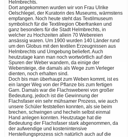
Helmbrechts.
Dort angekommen wurden wir von Frau Ulrike
Oelschlegel, der Kuratorin des Museums, wärmstens
empfangen. Noch heute steht das Textilmuseum
symbolisch für die Textilregion Oberfranken und
ganz besonders für die Stadt Helmbrechts, in
welcher zu Hochzeiten allein 70 Webereien
ansässig waren. Um 1900 wurden 140 Länder rund
um den Globus mit den textilen Erzeugnissen aus
Helmbrechts und Umgebung beliefert. Auch
heutzutage kann man noch wortwörtlich auf den
Spuren der Weber wandern, da einige der
Webersteige, die damals als Wege zum Verleger
dienten, noch erhalten sind.
Doch bis man überhaupt zum Weben kommt, ist es
ein langer Weg von der Pflanze bis zum fertigen
Garn. Damals war die Flachsweberei von großer
Bedeutung, jedoch ist die Gewinnung der
Flachsfaser ein sehr mühsamer Prozess, wie auch
unsere Schüler feststellen konnten, als sie beim
brechen, schwingen und hecheln selbst einmal
Hand anlegen konnten. Heutzutage hat die
Bedeutung der Flachsfaser stark abgenommen, da
der aufwendige und kostenintensive
Herstellungsprozess sich natürlich auch auf die