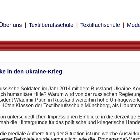
Über uns
Textilberufsschule
Textilfachschule
Mode
e in den Ukraine-Krieg
russische Soldaten im Jahr 2014 mit dem Russland-Ukraine-Ko
uch humanitäre Hilfe? Warum wird von der russischen Regierung
ident Wladimir Putin in Russland weiterhin hohe Umfragewerte u
e 10ten Klassen der Textilberufsschule Münchberg, als Haupt
von unterschiedlichen Impressionen Einblicke in die derzeitige
ah die Hintergründe für das politische und kriegerische Hand
h die mediale Aufbereitung der Situation ist und welche Auswir
verser Beispiele wurde verdeutlicht, wie die „Propaganda“-Masch