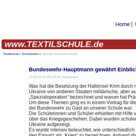
Home
www.TEXTILSCHULE.de
Textilschule
Einzelseiten
Aktuelle Nachricht details
Bundeswehr-Hauptmann gewährt Einblick
14.09.22 22:26
von W. Grossmann
Was hat die Besetzung der Halbinsel Krim durch 
Ukraine von anderen Staaten militärische, aber a
„Spezialoperation“ bezeichnet und warum hat Präs
Um diese Themen ging es in einem Vortrag für di
der Bundeswehr zu Gast an unserer Schule war.
Die Schülerinnen und Schüler erhielten mit Hilfe 
über das Kriegsgeschehen. Dabei wurden schülern
Ukraine aufgezeigt.
Es wurde intensiv beleuchtet, wie unterschiedlic
den Einsatz als „Krieg“ zu bezeichnen. Anhand di