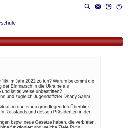
schule
nflikt im Jahr 2022 zu tun? Warum bekommt die
 der Einmarsch in die Ukraine als
nd ist teilweise unbestritten?
mann und zugleich Jugendoffizier Dhany Sahm
 Situation und einen grundlegenden Überblick
eln Russlands und dessen Präsidenten in der
kungen bspw. neue Gesetze haben, die verbieten,
ine funktioniert und welche Ziele Putin