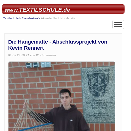
www.TEXTILSCHULE.de
Textilschule
Einzelseiten
Aktuelle Nachricht details
Die Hängematte - Abschlussprojekt von
Kevin Rennert
01.05.24 20:21
von W. Grossmann