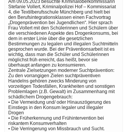
Am 09.05.2023 besuchte Kriminaloberkommissarin
Stefanie Vollert, Kriminalpolizei Hof – Kommissariat
4, die Textilberufsschule Münchberg und hielt bei
den Berufsintegrationsklassen einen Fachvortrag
„Drogenprävention bei Jugendlichen“. Hier sprach
Frau Vollert mit den Schülerinnen und Schülern über
die verschiedenen Aspekte des Drogenkonsums, bei
dem in erster Linie über die gesetzlichen
Bestimmungen zu legalen und illegalen Suchtmitteln
gesprochen wurde. Bei der Präventionsarbeit ist es
wichtig, dass man die Schüler und Schülerinnen
möglichst früh erreicht, das heißt, bevor sie
überhaupt anfangen zu konsumieren.
Zentrale Zielsetzungen moderner Suchtprävention:
Zu den vorrangigen Zielen suchtpräventiven
Handelns gehören zwecks Minderung von
vorzeitigen Todesfällen, Krankheiten und sonstigen
Problemlagen (z.B. Gewalt) im Zusammenhang mit
schädlichem Drogengebrauch:
• Die Vermeidung und/ oder Hinauszögerung des
Einstiegs in den Konsum legaler und illegaler
Drogen
• Die Früherkennung und Frühintervention bei
riskantem Konsumverhalten
• Die Verringerung von Missbrauch und Sucht.