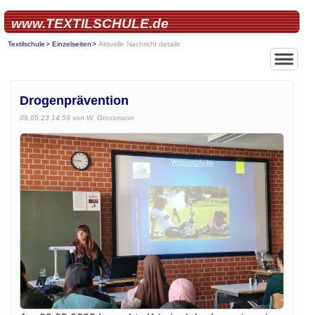
www.TEXTILSCHULE.de
Textilschule
Einzelseiten
Aktuelle Nachricht details
Drogenprävention
09.05.23 14:59
von W. Grossmann