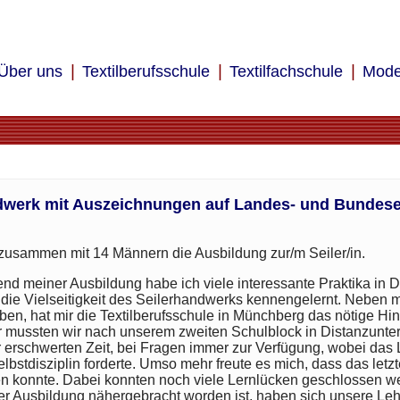
Über uns
Textilberufsschule
Textilfachschule
Mode
dwerk mit Auszeichnungen auf Landes- und Bundes
, zusammen mit 14 Männern die Ausbildung zur/m Seiler/in.
nd meiner Ausbildung habe ich viele interessante Praktika in 
 die Vielseitigkeit des Seilerhandwerks kennengelernt. Neben 
eben, hat mir die Textilberufsschule in Münchberg das nötige H
r mussten wir nach unserem zweiten Schulblock in Distanzunterr
r erschwerten Zeit, bei Fragen immer zur Verfügung, wobei das
elbstdisziplin forderte. Umso mehr freute es mich, dass das let
n konnte. Dabei konnten noch viele Lernlücken geschlossen 
er Ausbildung nähergebracht worden ist, haben sich unsere Lehre