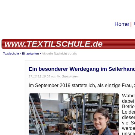
Home
www.TEXTILSCHULE.de
Textilschule
Einzelseiten
Aktuelle Nachricht details
Ein besonderer Werdegang im Seilerhan
27.12.22 10:09
von W. Grossmann
Im September 2019 startete ich, als einzige Frau
Währe
dabei
Betri
Leide
diese
viel S
werde
unser