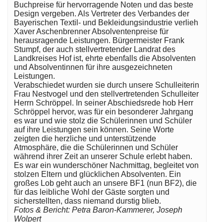
Buchpreise für hervorragende Noten und das beste
Design vergeben. Als Vertreter des Verbandes der
Bayerischen Textil- und Bekleidungsindustrie verlieh
Xaver Aschenbrenner Absolventenpreise für
herausragende Leistungen. Bürgermeister Frank
Stumpf, der auch stellvertretender Landrat des
Landkreises Hof ist, ehrte ebenfalls die Absolventen
und Absolventinnen für ihre ausgezeichneten
Leistungen.
Verabschiedet wurden sie durch unsere Schulleiterin
Frau Nestvogel und den stellvertretenden Schulleiter
Herrn Schröppel. In seiner Abschiedsrede hob Herr
Schröppel hervor, was für ein besonderer Jahrgang
es war und wie stolz die Schülerinnen und Schüler
auf ihre Leistungen sein können. Seine Worte
zeigten die herzliche und unterstützende
Atmosphäre, die die Schülerinnen und Schüler
während ihrer Zeit an unserer Schule erlebt haben.
Es war ein wunderschöner Nachmittag, begleitet von
stolzen Eltern und glücklichen Absolventen. Ein
großes Lob geht auch an unsere BF1 (nun BF2), die
für das leibliche Wohl der Gäste sorgten und
sicherstellten, dass niemand durstig blieb.
Fotos & Bericht: Petra Baron-Kammerer, Joseph
Wolpert