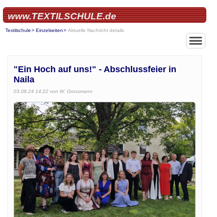
www.TEXTILSCHULE.de
Textilschule
Einzelseiten
Aktuelle Nachricht details
"Ein Hoch auf uns!" - Abschlussfeier in
Naila
03.08.24 14:22
von W. Grossmann