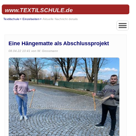
www.TEXTILSCHULE.de
Textilschule
Einzelseiten
Aktuelle Nachricht details
Eine Hängematte als Abschlussprojekt
08.04.22 10:41
von W. Grossmann