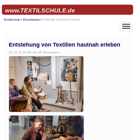
www.TEXTILSCHULE.de
Textilschule
Einzelseiten
Aktuelle Nachricht details
Entstehung von Textilien hautnah erleben
23.10.21 10:40
von W. Grossmann