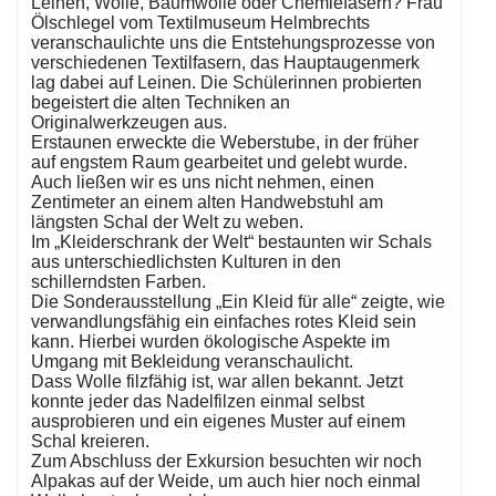
Leinen, Wolle, Baumwolle oder Chemiefasern? Frau
Ölschlegel vom Textilmuseum Helmbrechts
veranschaulichte uns die Entstehungsprozesse von
verschiedenen Textilfasern, das Hauptaugenmerk
lag dabei auf Leinen. Die Schülerinnen probierten
begeistert die alten Techniken an
Originalwerkzeugen aus.
Erstaunen erweckte die Weberstube, in der früher
auf engstem Raum gearbeitet und gelebt wurde.
Auch ließen wir es uns nicht nehmen, einen
Zentimeter an einem alten Handwebstuhl am
längsten Schal der Welt zu weben.
Im „Kleiderschrank der Welt“ bestaunten wir Schals
aus unterschiedlichsten Kulturen in den
schillerndsten Farben.
Die Sonderausstellung „Ein Kleid für alle“ zeigte, wie
verwandlungsfähig ein einfaches rotes Kleid sein
kann. Hierbei wurden ökologische Aspekte im
Umgang mit Bekleidung veranschaulicht.
Dass Wolle filzfähig ist, war allen bekannt. Jetzt
konnte jeder das Nadelfilzen einmal selbst
ausprobieren und ein eigenes Muster auf einem
Schal kreieren.
Zum Abschluss der Exkursion besuchten wir noch
Alpakas auf der Weide, um auch hier noch einmal