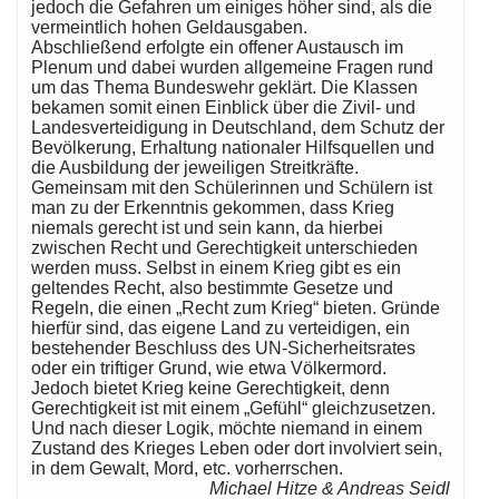
jedoch die Gefahren um einiges höher sind, als die
vermeintlich hohen Geldausgaben.
Abschließend erfolgte ein offener Austausch im
Plenum und dabei wurden allgemeine Fragen rund
um das Thema Bundeswehr geklärt. Die Klassen
bekamen somit einen Einblick über die Zivil- und
Landesverteidigung in Deutschland, dem Schutz der
Bevölkerung, Erhaltung nationaler Hilfsquellen und
die Ausbildung der jeweiligen Streitkräfte.
Gemeinsam mit den Schülerinnen und Schülern ist
man zu der Erkenntnis gekommen, dass Krieg
niemals gerecht ist und sein kann, da hierbei
zwischen Recht und Gerechtigkeit unterschieden
werden muss. Selbst in einem Krieg gibt es ein
geltendes Recht, also bestimmte Gesetze und
Regeln, die einen „Recht zum Krieg“ bieten. Gründe
hierfür sind, das eigene Land zu verteidigen, ein
bestehender Beschluss des UN-Sicherheitsrates
oder ein triftiger Grund, wie etwa Völkermord.
Jedoch bietet Krieg keine Gerechtigkeit, denn
Gerechtigkeit ist mit einem „Gefühl“ gleichzusetzen.
Und nach dieser Logik, möchte niemand in einem
Zustand des Krieges Leben oder dort involviert sein,
in dem Gewalt, Mord, etc. vorherrschen.
Michael Hitze & Andreas Seidl