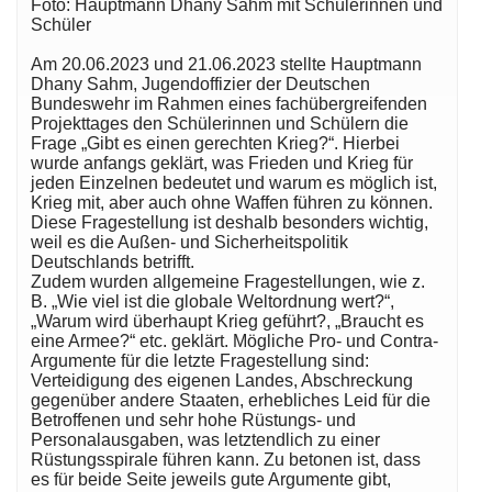
Foto: Hauptmann Dhany Sahm mit Schülerinnen und
Schüler
Am 20.06.2023 und 21.06.2023 stellte Hauptmann
Dhany
Sahm, Jugendoffizier der Deutschen
Bundeswehr im Rahmen eines fachübergreifenden
Projekttages den Schülerinnen und Schülern die
Frage „Gibt es einen gerechten Krieg?“. Hierbei
wurde anfangs geklärt, was Frieden und Krieg für
jeden Einzelnen bedeutet und warum es möglich ist,
Krieg mit, aber auch ohne Waffen führen zu können.
Diese Fragestellung ist deshalb besonders wichtig,
weil es die Außen- und Sicherheitspolitik
Deutschlands betrifft.
Zudem wurden allgemeine Fragestellungen, wie z.
B. „Wie viel ist die globale Weltordnung wert?“,
„Warum wird überhaupt Krieg geführt?, „Braucht es
eine Armee?“ etc. geklärt. Mögliche Pro- und Contra-
Argumente für die letzte Fragestellung sind:
Verteidigung des eigenen Landes, Abschreckung
gegenüber andere Staaten, erhebliches Leid für die
Betroffenen und sehr hohe Rüstungs- und
Personalausgaben, was letztendlich zu einer
Rüstungsspirale führen kann. Zu betonen ist, dass
es für beide Seite jeweils gute Argumente gibt,