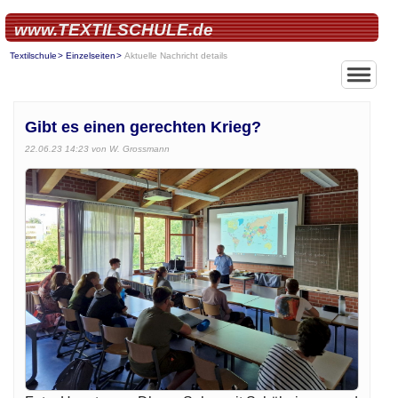
www.TEXTILSCHULE.de
Textilschule
Einzelseiten
Aktuelle Nachricht details
Gibt es einen gerechten Krieg?
22.06.23 14:23
von W. Grossmann