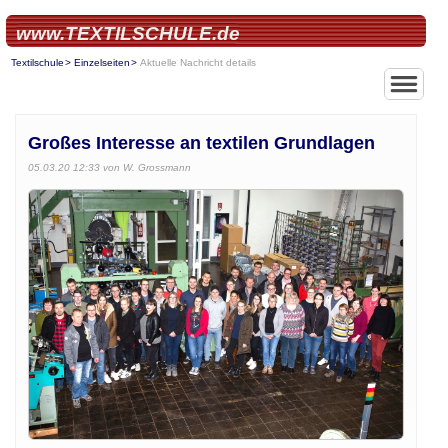
www.TEXTILSCHULE.de
Textilschule
Einzelseiten
Aktuelle Nachricht details
Großes Interesse an textilen Grundlagen
05.03.20 12:33
von W. Grossmann