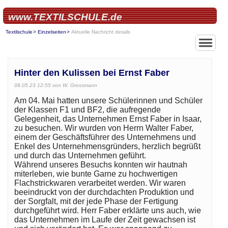
www.TEXTILSCHULE.de
Textilschule
Einzelseiten
Aktuelle Nachricht details
Hinter den Kulissen bei Ernst Faber
08.05.23 12:55
von W. Grossmann
Am 04. Mai hatten unsere Schülerinnen und Schüler
der Klassen F1 und BF2, die aufregende
Gelegenheit, das Unternehmen Ernst Faber in Isaar,
zu besuchen. Wir wurden von Herrn Walter Faber,
einem der Geschäftsführer des Unternehmens und
Enkel des Unternehmensgründers, herzlich begrüßt
und durch das Unternehmen geführt.
Während unseres Besuchs konnten wir hautnah
miterleben, wie bunte Garne zu hochwertigen
Flachstrickwaren verarbeitet werden. Wir waren
beeindruckt von der durchdachten Produktion und
der Sorgfalt, mit der jede Phase der Fertigung
durchgeführt wird. Herr Faber erklärte uns auch, wie
das Unternehmen im Laufe der Zeit gewachsen ist