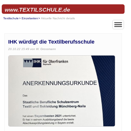
www.TEXTILSCHULE.de
Textilschule
Einzelseiten
Aktuelle Nachricht details
IHK würdigt die Textilberufsschule
20.10.22 15:49
von W. Grossmann