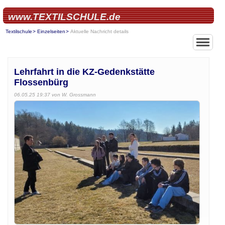
www.TEXTILSCHULE.de
Textilschule
Einzelseiten
Aktuelle Nachricht details
Lehrfahrt in die KZ-Gedenkstätte
Flossenbürg
06.05.25 19:37
von W. Grossmann