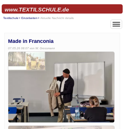
www.TEXTILSCHULE.de
Textilschule
Einzelseiten
Aktuelle Nachricht details
Made in Franconia
07.05.26 08:07
von W. Grossmann