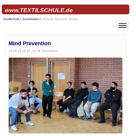
www.TEXTILSCHULE.de
Textilschule
Einzelseiten
Aktuelle Nachricht details
Mind Prevention
23.05.24 14:42
von W. Grossmann