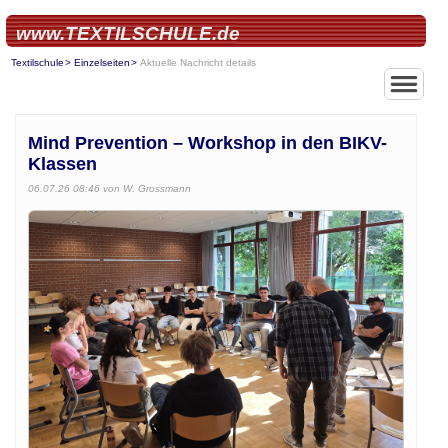
www.TEXTILSCHULE.de
Textilschule
Einzelseiten
Aktuelle Nachricht details
Mind Prevention – Workshop in den BIKV-
Klassen
06.07.26 08:46
von W. Grossmann