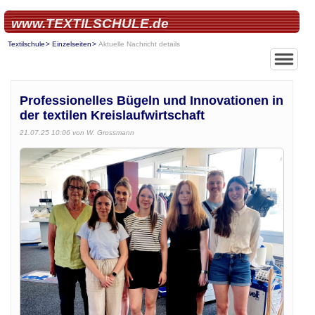
www.TEXTILSCHULE.de
Textilschule
Einzelseiten
Aktuelle Nachricht details
Professionelles Bügeln und Innovationen in
der textilen Kreislaufwirtschaft
21.07.25 10:06
von W. Grossmann