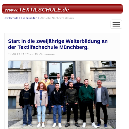
www.TEXTILSCHULE.de
Textilschule
Einzelseiten
Aktuelle Nachricht details
Start in die zweijährige Weiterbildung an
der Textilfachschule Münchberg.
14.09.22 11:15
von W. Grossmann