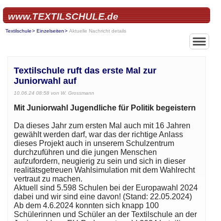
www.TEXTILSCHULE.de
Textilschule
Einzelseiten
Aktuelle Nachricht details
Textilschule ruft das erste Mal zur
Juniorwahl auf
10.06.24 08:58
von W. Grossmann
Mit Juniorwahl Jugendliche für Politik begeistern
Da dieses Jahr zum ersten Mal auch mit 16 Jahren
gewählt werden darf, war das der richtige Anlass
dieses Projekt auch in unserem Schulzentrum
durchzuführen und die jungen Menschen
aufzufordern, neugierig zu sein und sich in dieser
realitätsgetreuen Wahlsimulation mit dem Wahlrecht
vertraut zu machen.
Aktuell sind 5.598 Schulen bei der Europawahl 2024
dabei und wir sind eine davon! (Stand: 22.05.2024)
Ab dem 4.6.2024 konnten sich knapp 100
Schülerinnen und Schüler an der Textilschule an der