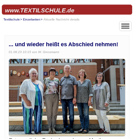
www.TEXTILSCHULE.de
Textilschule
Einzelseiten
Aktuelle Nachricht details
... und wieder heißt es Abschied nehmen!
01.08.23 10:15
von W. Grossmann