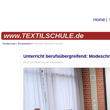
Home
www.TEXTILSCHULE.de
Textilschule
Einzelseiten
Aktuelle Nachricht details
Unterricht berufsübergreifend: Modeschne
29.11.24 15:40
von W. Grossmann