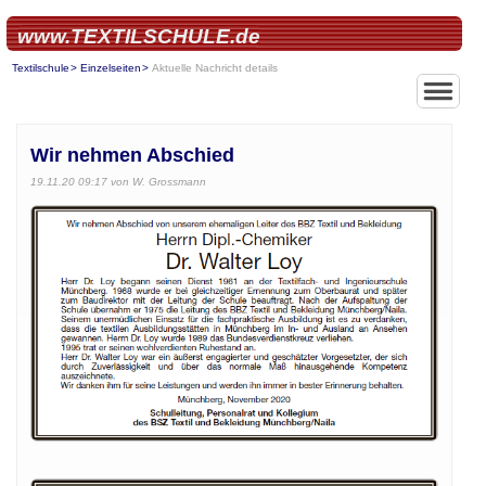
www.TEXTILSCHULE.de
Textilschule
Einzelseiten
Aktuelle Nachricht details
Wir nehmen Abschied
19.11.20 09:17
von W. Grossmann